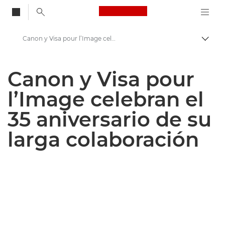
Canon Logo, back to
Canon y Visa pour l’Image celebran el 35 aniversario de su larga colaboración - Centro de prensa de Canon
Activ
Canon
Canon y Visa pour
Centro de prensa
l’Image celebran el
Comunicados de prensa: Centro de prensa de Canon
35 aniversario de su
larga colaboración