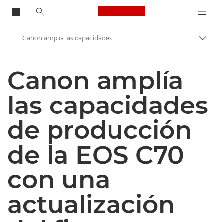
Canon Logo, back to
Canon amplía las capacidades de producción de la EOS C70 con una actualización del firmware - Centro de prensa de Canon
Activ
Canon
Canon amplía
Centro de prensa
las capacidades
Comunicados de prensa: Centro de prensa de Canon
de producción
de la EOS C70
con una
actualización