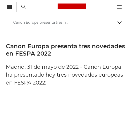
Canon Logo, back to
Canon Europa presenta tres novedades en FESPA 2022 - Centro de prensa de Canon
Activ
Canon
Centro de prensa
Canon Europa presenta tres novedades
en FESPA 2022
Comunicados de prensa: Centro de prensa de Canon
Madrid, 31 de mayo de 2022 - Canon Europa
ha presentado hoy tres novedades europeas
en FESPA 2022: