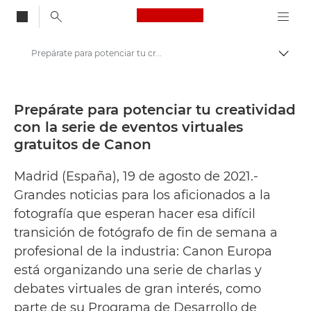
Canon Logo, back to
Prepárate para potenciar tu creatividad con la serie de eventos virtuales gratuitos de Canon - Centro de prensa de Canon
Activ
Canon
Centro de prensa
Prepárate para potenciar tu creatividad
con la serie de eventos virtuales
Comunicados de prensa: Centro de prensa de Canon
gratuitos de Canon
Madrid (España), 19 de agosto de 2021.-
Grandes noticias para los aficionados a la
fotografía que esperan hacer esa difícil
transición de fotógrafo de fin de semana a
profesional de la industria: Canon Europa
está organizando una serie de charlas y
debates virtuales de gran interés, como
parte de su Programa de Desarrollo de