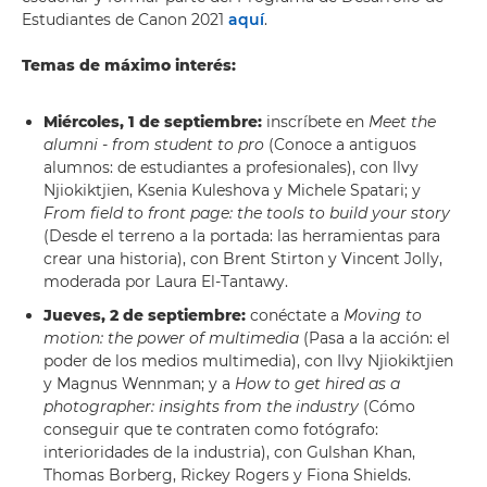
Estudiantes de Canon 2021
aquí
.
Temas de máximo interés:
Miércoles, 1 de septiembre:
inscríbete en
Meet the
alumni - from student to pro
(Conoce a antiguos
alumnos: de estudiantes a profesionales), con Ilvy
Njiokiktjien, Ksenia Kuleshova y Michele Spatari; y
From field to front page: the tools to build your story
(Desde el terreno a la portada: las herramientas para
crear una historia), con Brent Stirton y Vincent Jolly,
moderada por Laura El-Tantawy.
Jueves, 2 de septiembre:
conéctate a
Moving to
motion: the power of multimedia
(Pasa a la acción: el
poder de los medios multimedia), con Ilvy Njiokiktjien
y Magnus Wennman; y a
How to get hired as a
photographer: insights from the industry
(Cómo
conseguir que te contraten como fotógrafo:
interioridades de la industria), con Gulshan Khan,
Thomas Borberg, Rickey Rogers y Fiona Shields.