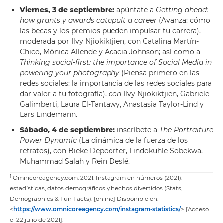
Viernes, 3 de septiembre:
apúntate a
Getting ahead:
how grants y awards catapult a career
(Avanza: cómo
las becas y los premios pueden impulsar tu carrera),
moderada por Ilvy Njiokiktjien, con Catalina Martín-
Chico, Mónica Allende y Acacia Johnson; así como a
Thinking social-first: the importance of Social Media in
powering your photography
(Piensa primero en las
redes sociales: la importancia de las redes sociales para
dar valor a tu fotografía),
con
Ilvy Njiokiktjien, Gabriele
Galimberti, Laura El-Tantawy, Anastasia Taylor-Lind y
Lars Lindemann.
Sábado, 4 de septiembre:
inscríbete a
The Portraiture
Power Dynamic
(La dinámica de la fuerza de los
retratos), con Bieke Depoorter, Lindokuhle Sobekwa,
Muhammad Salah y Rein Deslé.
1
Omnicoreagency.com. 2021. Instagram en números (2021):
estadísticas, datos demográficos y hechos divertidos (Stats,
Demographics & Fun Facts). [online] Disponible en:
<
https://www.omnicoreagency.com/instagram-statistics/
> [Acceso
el 22 julio de 2021].