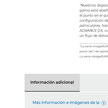
“Nuestros dispos
gama está diseña
el punto en el q
configuración d
particulares, ha
ADVANCE DX, nue
un flujo de dato
*La serie imageRU
partir del 1 de sep
La serie imageRUNNE
Información adicional
Más información e imágenes de la
