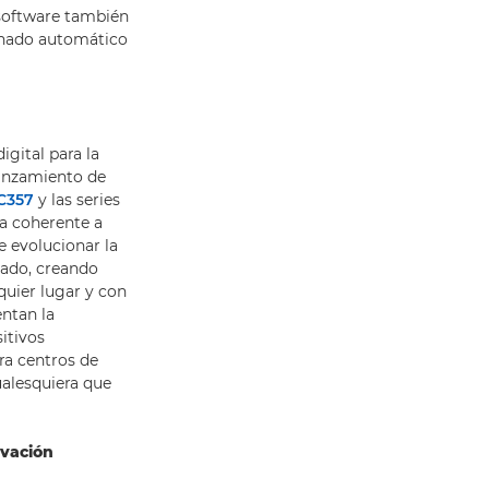
 software también
enado automático
igital para la
anzamiento de
C357
y las series
ia coherente a
e evolucionar la
eado, creando
quier lugar y con
ntan la
itivos
ra centros de
ualesquiera que
ovación