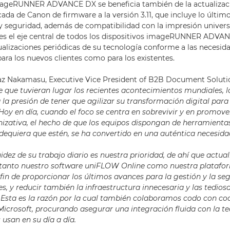
ageRUNNER ADVANCE DX se beneficia también de la actualizaci
ada de Canon de firmware a la versión 3.11, que incluye lo últim
y seguridad, además de compatibilidad con la impresión universa
 es el eje central de todos los dispositivos imageRUNNER ADVA
tualizaciones periódicas de su tecnología conforme a las necesid
ara los nuevos clientes como para los existentes.
Taz Nakamasu, Executive Vice President of B2B Document Solut
e que tuvieran lugar los recientes acontecimientos mundiales, 
 la presión de tener que agilizar su transformación digital para
Hoy en día, cuando el foco se centra en sobrevivir y en promov
anizativa, el hecho de que los equipos dispongan de herramientas
equiera que estén, se ha convertido en una auténtica necesida
uidez de su trabajo diario es nuestra prioridad, de ahí que actu
tanto nuestro software uniFLOW Online como nuestra platafor
 fin de proporcionar los últimos avances para la gestión y la se
s, y reducir también la infraestructura innecesaria y las tedios
. Esta es la razón por la cual también colaboramos codo con c
crosoft, procurando asegurar una integración fluida con la t
s usan en su día a día.