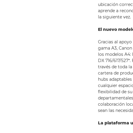
ubicación correc
aprende a recono
la siguiente vez.
El nuevo modelo
Gracias al apoyo 
gama A3, Canon
los modelos A4: 
DX 716/617/527*.
través de toda l
cartera de produ
hubs adaptables 
cualquier espaci
flexibilidad de 
departamentales 
colaboración loca
sean las necesid
La plataforma 