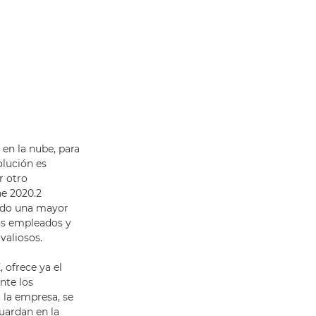
 en la nube, para
olución es
r otro
ne 2020.2
ando una mayor
los empleados y
valiosos.
ofrece ya el
nte los
la empresa, se
uardan en la