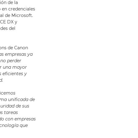
ón de la
o en credenciales
l de Microsoft.
NCE DX y
ades del
ions de Canon
las empresas ya
 no perder
er una mayor
 eficientes y
d.
alicemos
ma unificada de
guridad de sus
as tareas
odo con empresas
ecnología que