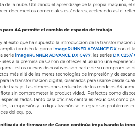
ta de la nube. Utilizando el aprendizaje de la propia máquina, el
cer documentos comerciales estándares, acelerando así el rell
 para A4 permite el cambio de espacio de trabajo
y al éxito que ha supuesto la introducción de la transformación d
 amplía también la gama
imageRUNNER ADVANCE DX
con el l
la serie
imageRUNNER ADVANCE DX C477
, las series
DX C257/ 
 Fieles a la premisa de Canon de ofrecer al usuario una experienc
a gama, estos nuevos dispositivos son parte de su compromiso d
ctos más allá de las meras tecnologías de impresión y de escan
para la transformación digital, diseñados para usarse desde cual
o de trabajo. Las dimensiones reducidas de los modelos A4 aume
su flota sin comprometer la productividad. Perfectos como dispos
especializados, tanto para oficinas centrales reducidas como pa
les, la impresión y la digitalización se integran sin problemas c
ades del equipo.
unificada de firmware de Canon continúa impulsando la inn