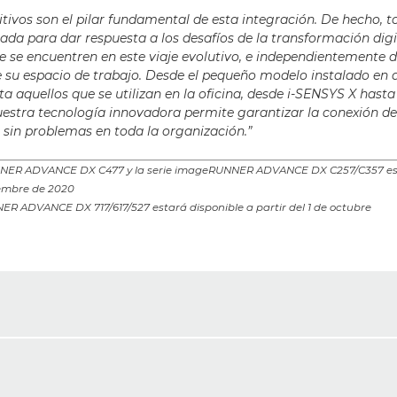
itivos son el pilar fundamental de esta integración. De hecho, 
da para dar respuesta a los desafíos de la transformación digit
ue se encuentren en este viaje evolutivo, e independientemente d
e su espacio de trabajo. Desde el pequeño modelo instalado en
sta aquellos que se utilizan en la oficina, desde i-SENSYS X h
stra tecnología innovadora permite garantizar la conexión de
s sin problemas en toda la organización.”
NNER ADVANCE DX C477 y la serie imageRUNNER ADVANCE DX C257/C357 est
tiembre de 2020
R ADVANCE DX 717/617/527 estará disponible a partir del 1 de octubre