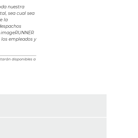
toda nuestra
al, sea cual sea
e la
 despachos
asta imageRUNNER
 los empleados y
arán disponibles a