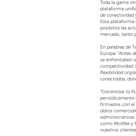
Toda la gama im
plataforma unific
de conectividad 
Esta plataforma
posibilita las ac
mercado, tanto p
En palabras de 
Europa:
“Antes d
se enfrentaban a
competitividad. 
flexibilidad org
conectadas, dond
“Garantizar la fl
periódicamente 
firmware, con el
datos comerciale
administrativas
como McAfee y Mi
nuestros cliente