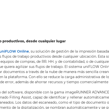
jo productivos, desde cualquier lugar
uniFLOW Online
, su solución de gestión de la impresión basada
s flujos de trabajo productivos desde cualquier ubicación. Esta s
s equipos de compras, de RR. HH. y de contabilidad, o de cualquie
 quiera agilizar sus flujos de trabajo. El sistema uniFLOW Onli
ar documentos a través de la nube de manera más sencilla cre
n la plataforma. Con ello se reduce la carga administrativa de 
s de error, además de ahorrar recursos y tiempo comercialmente 
ón del software, disponible con la gama imageRUNNER ADVANCE, 
enado Filling Assist, capaz de identificar y rellenar automáticame
neados. Los datos del escaneado, como el tipo de documento o 
mento de la digitalización, se nombran automáticamente y se g