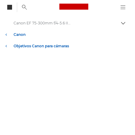
Canon Logo, back to
Canon EF 75-300mm f/4-5.6 III USM - Lenses - Camera & Photo lenses
Activ
Canon
Objetivos Canon para cámaras