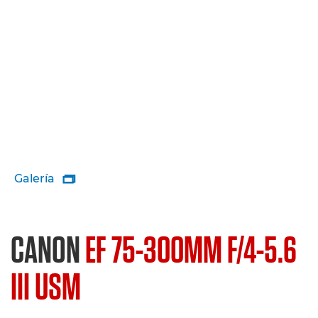
Galería

CANON
EF 75-300MM F/4-5.6
III USM