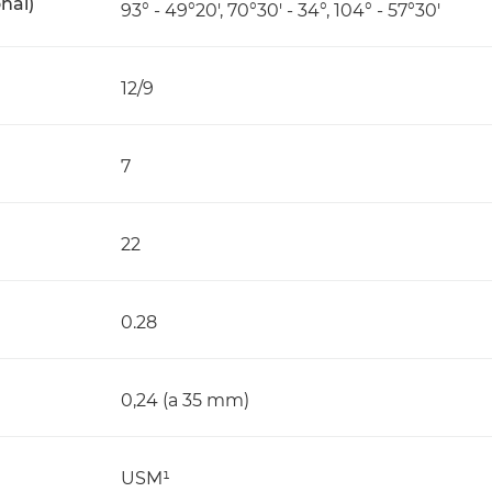
onal)
93° - 49°20', 70°30' - 34°, 104° - 57°30'
12/9
7
22
0.28
0,24 (a 35 mm)
USM¹