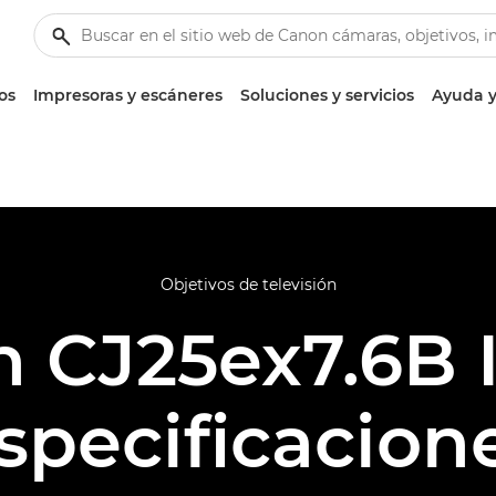
os
Impresoras y escáneres
Soluciones y servicios
Ayuda y
Objetivos de televisión
 CJ25ex7.6B 
specificacion