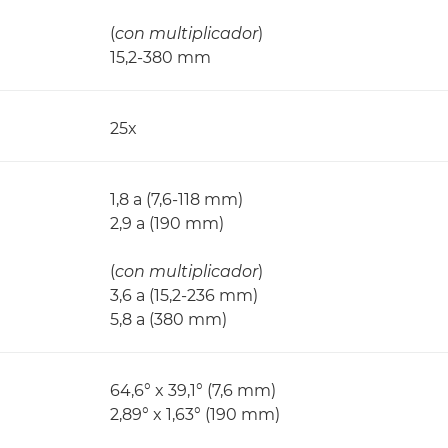
(
con multiplicador
)
15,2-380 mm
25x
1,8 a (7,6-118 mm)
2,9 a (190 mm)
(
con multiplicador
)
3,6 a (15,2-236 mm)
5,8 a (380 mm)
64,6° x 39,1° (7,6 mm)
2,89° x 1,63° (190 mm)