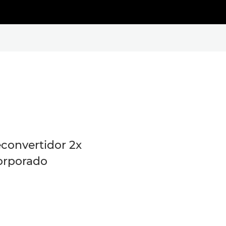
econvertidor 2x
orporado