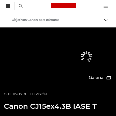
Canon Logo, back to
Objetivos Canon para cámaras
Activ
Canon
Galería

OBJETIVOS DE TELEVISIÓN
Canon
CJ15ex4.3B IASE T