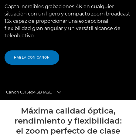
Capta increíbles grabaciones 4K en cualquier
situación con un ligero y compacto zoom broadcast
15x capaz de proporcionar una excepcional
flexibilidad gran angular y un versátil alcance de
teleobjetivo.
HABLA CON CANON
Canon CJ15ex4.3B IASE T
Toggle breadcrumbs
Descripción general
Máxima calidad óptica,
rendimiento y flexibilidad:
Especificaciones
el zoom perfecto de clase