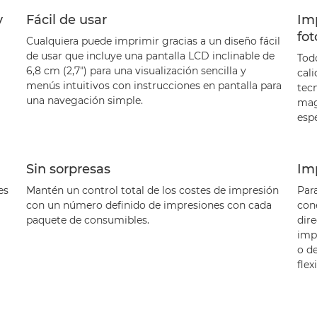
y
Fácil de usar
Imp
fot
Cualquiera puede imprimir gracias a un diseño fácil
de usar que incluye una pantalla LCD inclinable de
Tod
6,8 cm (2,7") para una visualización sencilla y
cal
menús intuitivos con instrucciones en pantalla para
tec
una navegación simple.
mag
espe
Sin sorpresas
Im
es
Mantén un control total de los costes de impresión
Para
a
con un número definido de impresiones con cada
con
paquete de consumibles.
dir
imp
o d
flex