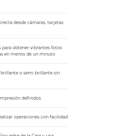
directa desde cámaras, tarjetas
s para obtener vibrantes fotos
eras en menos de un minuto
llante o semi brillante sin
 impresión definidos
ealizar operaciones con facilidad
Encuadre de la Cara y una