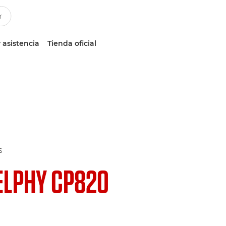
 asistencia
Tienda oficial
S
ELPHY CP820