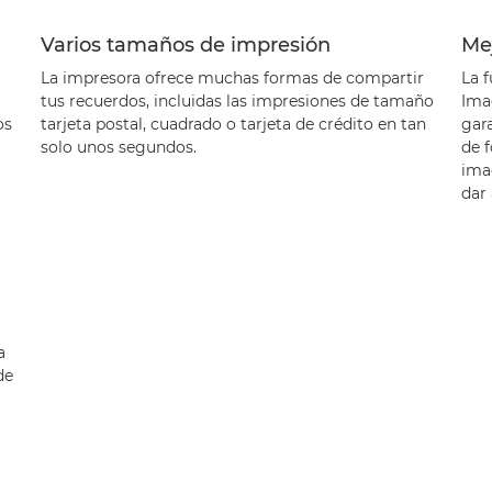
Varios tamaños de impresión
Mej
La impresora ofrece muchas formas de compartir
La 
tus recuerdos, incluidas las impresiones de tamaño
Ima
os
tarjeta postal, cuadrado o tarjeta de crédito en tan
gar
solo unos segundos.
de f
ima
dar 
a
de