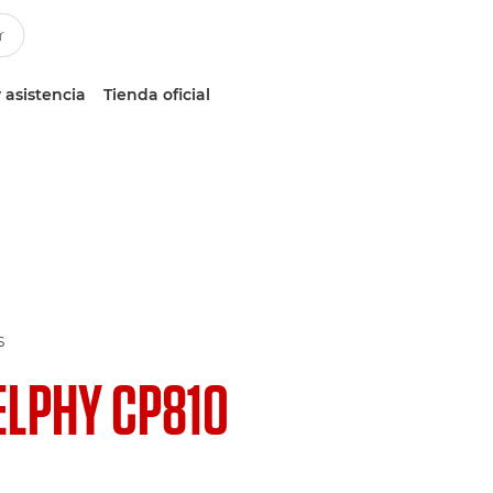
 asistencia
Tienda oficial
S
ELPHY CP810