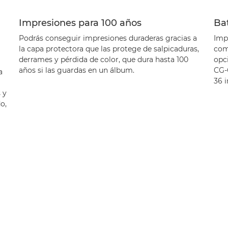
Impresiones para 100 años
Bat
Podrás conseguir impresiones duraderas gracias a
Impr
la capa protectora que las protege de salpicaduras,
como
derrames y pérdida de color, que dura hasta 100
opc
años si las guardas en un álbum.
CG-
a
36 
 y
o,