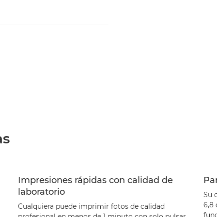
as
Impresiones rápidas con calidad de
Pan
laboratorio
Su d
6,8 
Cualquiera puede imprimir fotos de calidad
func
profesional en menos de 1 minuto con solo pulsar