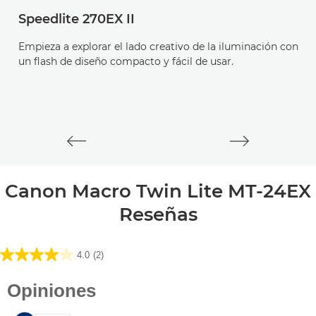
Speedlite 270EX II
S
Empieza a explorar el lado creativo de la iluminación con
El
un flash de diseño compacto y fácil de usar.
Canon Macro Twin Lite MT-24EX
Reseñas
4.0
(2)
4.0
de
5
estrellas.