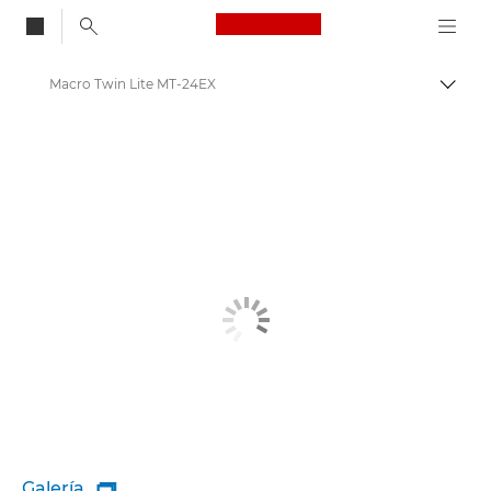
Canon Logo, back to
Macro Twin Lite MT-24EX
Activ
Canon
Galería
