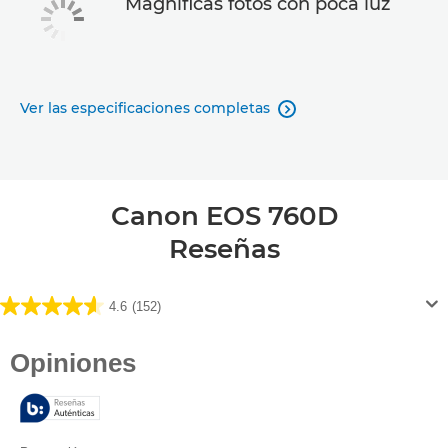
Magníficas fotos con poca luz
Ver las especificaciones completas

Canon EOS 760D
Reseñas
4.6
(152)
4.6
de
5
estrellas.
152
reseñas