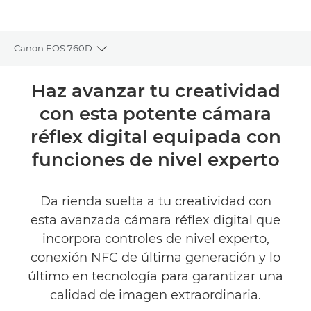
Canon EOS 760D
Toggle breadcrumbs
Descripción general
Haz avanzar tu creatividad
con esta potente cámara
Especificaciones
réflex digital equipada con
Valoraciones
funciones de nivel experto
ENCONTRAR UN DISTRIBUIDOR
Da rienda suelta a tu creatividad con
No Sellers Found
esta avanzada cámara réflex digital que
incorpora controles de nivel experto,
conexión NFC de última generación y lo
último en tecnología para garantizar una
calidad de imagen extraordinaria.