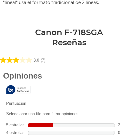
"lineal" usa el formato tradicional de 2 líneas.
Canon F-718SGA
Reseñas
3.0
(7)
3.0
de
5
estrellas.
7
reseñas