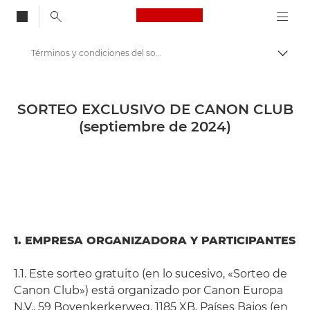
Canon Logo, back to
Términos y condiciones del sorteo de Canon Club de septiembre de 2024
Activ
Canon
Competititons & Prize Draws
SORTEO EXCLUSIVO DE CANON CLUB
(septiembre de 2024)
1. EMPRESA ORGANIZADORA Y PARTICIPANTES
1.1. Este sorteo gratuito (en lo sucesivo, «Sorteo de
Canon Club») está organizado por Canon Europa
N.V., 59 Bovenkerkerweg, 1185 XB, Países Bajos (en