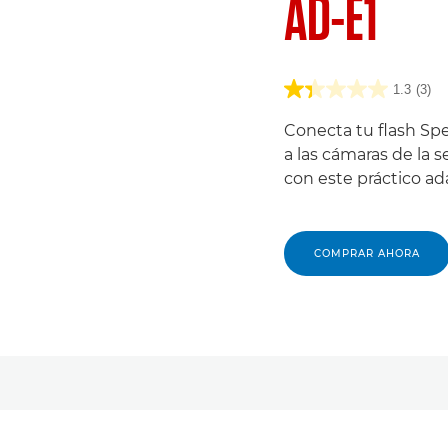
AD-E1
1.3
(3)
Conecta tu flash Sp
a las cámaras de la 
con este práctico ad
COMPRAR AHORA