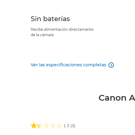
Sin baterías
Recibe alimentación directamente
de la cámara
Ver las especificaciones completas

Canon A
1.3
(3)
1.3
de