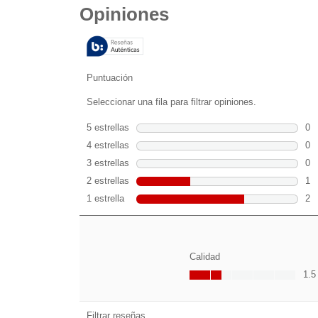
5
estrellas.
3
reseñas