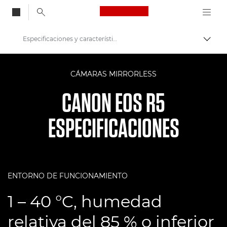
Canon Logo, back to
Especificaciones y características de EOS R5 de Canon -
Activ
Canon
CÁMARAS MIRRORLESS
Cámaras digitales
CANON EOS R5
Canon EOS R5 - Cámaras
ESPECIFICACIONES
ENTORNO DE FUNCIONAMIENTO
1 – 40 °C, humedad
relativa del 85 % o inferior