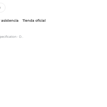
 asistencia
Tienda oficial
ONYX Textile -Specification - Display graphics workflow