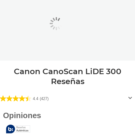
Canon CanoScan LiDE 300
Reseñas
4.4
(427)
4.4
de
5
estrellas.
427
reseñas