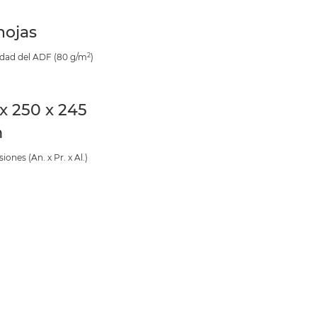
hojas
2
dad del ADF (80 g/m
)
 x 250 x 245
m
ones (An. x Pr. x Al.)