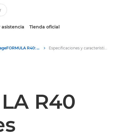
 asistencia
Tienda oficial
Canon imageFORMULA R40: escáneres de documentos
Especificaciones y características - Canon imageFORMULA R40: escáneres de documentos
LA R40
es