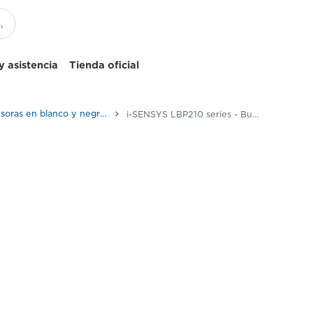
 asistencia
Tienda oficial
Impresoras en blanco y negro para oficina
i-SENSYS LBP210 series - Business Printers & Fax Machines