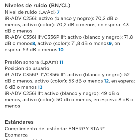
Niveles de ruido (BN/CL)
Nivel de ruido (LwAd)
7
iR-ADV C256i: activo (blanco y negro): 70,2 dB o
menos, activo (color): 70,2 dB o menos, en espera: 43
dB o menos
iR-ADV C356i II*/C356P II*: activo (blanco y negro): 71,8
dB o menos
8
, activo (color): 71,8 dB o menos
9
, en
espera: 53 dB o menos
10
Presión sonora (LpAm)
11
Posición de usuario:
iR-ADV C356P II*/C356i II*: activo (blanco y negro): 52
dB o menos, activo (color): 53 dB o menos
12
, en espera:
6 dB o menos
13
iR-ADV C256i II*: activo (blanco y negro): 49 dB o
menos, activo (color): 50 db o menos, en espera: 8 dB o
menos
Estándares
Cumplimiento del estándar ENERGY STAR®
Ecomarca