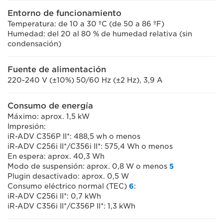
Entorno de funcionamiento
Temperatura: de 10 a 30 ºC (de 50 a 86 ºF)
Humedad: del 20 al 80 % de humedad relativa (sin
condensación)
Fuente de alimentación
220-240 V (±10%) 50/60 Hz (±2 Hz), 3,9 A
Consumo de energía
Máximo: aprox. 1,5 kW
Impresión:
iR-ADV C356P II*: 488,5 wh o menos
iR-ADV C256i II*/C356i II*: 575,4 Wh o menos
En espera: aprox. 40,3 Wh
Modo de suspensión: aprox. 0,8 W o menos
5
Plugin desactivado: aprox. 0,5 W
Consumo eléctrico normal (TEC)
6
:
iR-ADV C256i II*: 0,7 kWh
iR-ADV C356i II*/C356P II*: 1,3 kWh