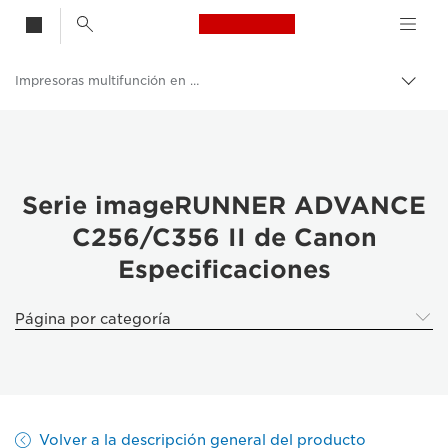
Canon Logo, back t
Impresoras multifunción en color
Activ
Canon
Soluciones y servicios
Productos para empresa
Serie imageRUNNER ADVANCE
C256/C356 II de Canon
Impresoras y faxes para empresa y oficina
Especificaciones
Impresoras multifunción, impresoras todo en uno
Página por categoría
Volver a la descripción general del producto