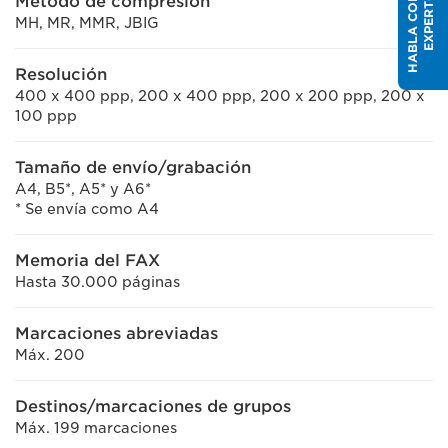
H
A
B
L
A
C
O
U
N
E
X
P
E
R
T
N
O
Método de compresión
MH, MR, MMR, JBIG
Resolución
400 x 400 ppp, 200 x 400 ppp, 200 x 200 ppp, 200 x
100 ppp
Tamaño de envío/grabación
A4, B5*, A5* y A6*
* Se envía como A4
Memoria del FAX
Hasta 30.000 páginas
Marcaciones abreviadas
Máx. 200
Destinos/marcaciones de grupos
Máx. 199 marcaciones