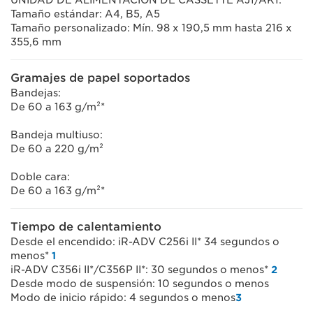
UNIDAD DE ALIMENTACIÓN DE CASSETTE AJ1/AK1:
Tamaño estándar: A4, B5, A5
Tamaño personalizado: Mín. 98 x 190,5 mm hasta 216 x
355,6 mm
Gramajes de papel soportados
Bandejas:
De 60 a 163 g/m²*
Bandeja multiuso:
De 60 a 220 g/m²
Doble cara:
De 60 a 163 g/m²*
Tiempo de calentamiento
Desde el encendido: iR-ADV C256i II* 34 segundos o
menos*
1
iR-ADV C356i II*/C356P II*: 30 segundos o menos*
2
Desde modo de suspensión: 10 segundos o menos
Modo de inicio rápido: 4 segundos o menos
3