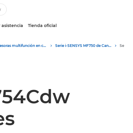
 asistencia
Tienda oficial
Impresoras multifunción en color
Serie i-SENSYS MF750 de Canon: impresoras en color de oficina
754Cdw
es