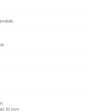
cendido
os
mm
bre): 10 mm