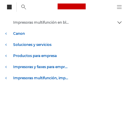
Canon Logo, back to
Impresoras multifunción en blanco y negro
Activ
Canon
Soluciones y servicios
Productos para empresa
Impresoras y faxes para empresa y oficina
Impresoras multifunción, impresoras todo en uno