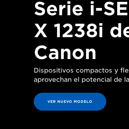
Serie i-S
X 1238i d
Canon
Dispositivos compactos y fle
aprovechan el potencial de l
VER NUEVO MODELO