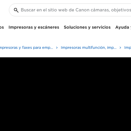
os
Impresoras y escáneres
Soluciones y servicios
Ayuda y
Impresoras y faxes para empresa y oficina
Impresoras multifunción, impresoras todo en uno