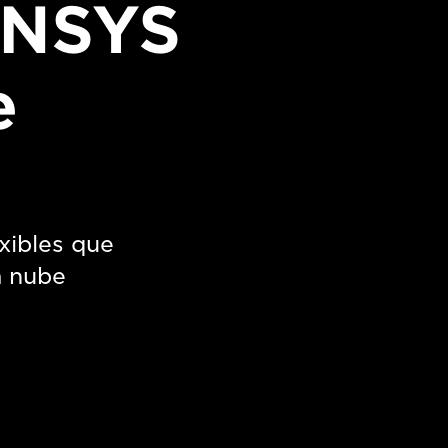
ENSYS
e
xibles que
a nube