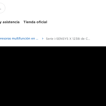
 asistencia
Tienda oficial
Impresoras multifunción en blanco y negro
Serie i-SENSYS X 1238i de Canon