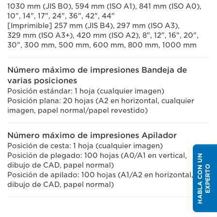
1030 mm (JIS B0), 594 mm (ISO A1), 841 mm (ISO A0),
10", 14", 17", 24", 36", 42", 44"
[Imprimible] 257 mm (JIS B4), 297 mm (ISO A3),
329 mm (ISO A3+), 420 mm (ISO A2), 8", 12", 16", 20",
30", 300 mm, 500 mm, 600 mm, 800 mm, 1000 mm
Número máximo de impresiones Bandeja de
varias posiciones
Posición estándar: 1 hoja (cualquier imagen)
Posición plana: 20 hojas (A2 en horizontal, cualquier
imagen, papel normal/papel revestido)
Número máximo de impresiones Apilador
Posición de cesta: 1 hoja (cualquier imagen)
Posición de plegado: 100 hojas (A0/A1 en vertical,
H
A
B
L
A
C
O
U
N
E
X
P
E
R
T
dibujo de CAD, papel normal)
N
O
Posición de apilado: 100 hojas (A1/A2 en horizontal,
dibujo de CAD, papel normal)