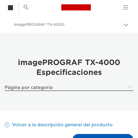
Canon Logo, back t
imagePROGRAF TX-4000
Activ
Canon
Soluciones y servicios
Productos para empresa
imagePROGRAF TX-4000
Especificaciones
High-Quality Large Format Printers for CAD/GIS and Stunning Graphics
imagePROGRAF TX-4000 - Business Printers & Fax Machines
Página por categoría
Volver a la descripción general del producto