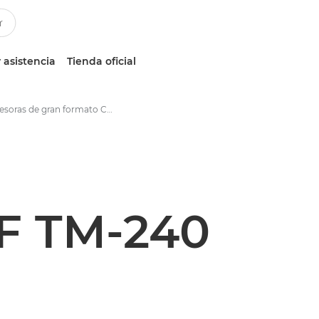
 asistencia
Tienda oficial
Impresoras de gran formato Canon imagePROGRAF TM-240 MFP Lm24: especificaciones
F TM-240