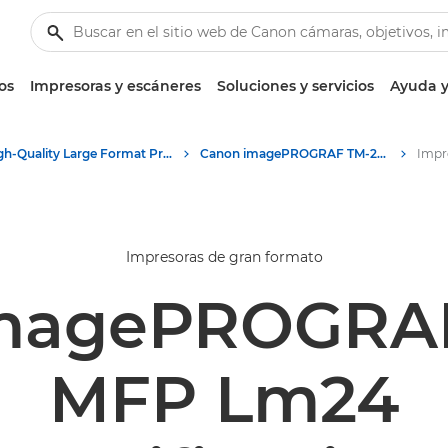
os
Impresoras y escáneres
Soluciones y servicios
Ayuda y
High-Quality Large Format Printers for CAD/GIS and Stunning Graphics
Canon imagePROGRAF TM-240 MFP Lm24
Impresoras de gran formato
magePROGRA
MFP Lm24