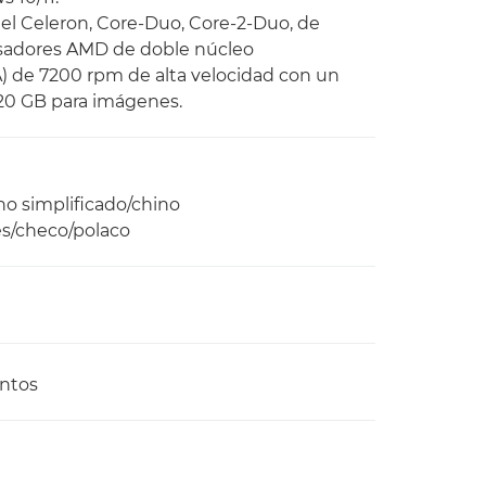
tel Celeron, Core-Duo, Core-2-Duo, de
esadores AMD de doble núcleo
A) de 7200 rpm de alta velocidad con un
 20 GB para imágenes.
no simplificado/chino
és/checo/polaco
entos