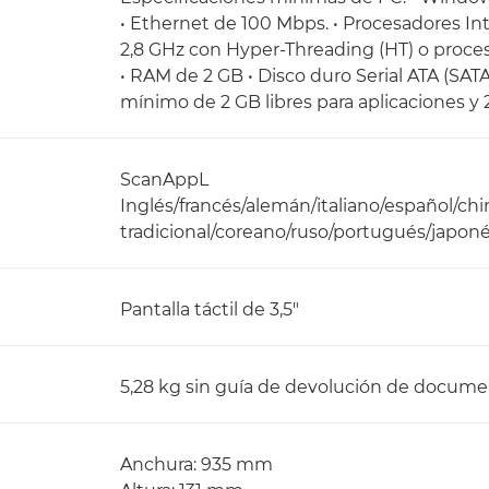
• Ethernet de 100 Mbps. • Procesadores In
2,8 GHz con Hyper-Threading (HT) o proc
• RAM de 2 GB • Disco duro Serial ATA (SAT
mínimo de 2 GB libres para aplicaciones y
ScanAppL
Inglés/francés/alemán/italiano/español/chi
tradicional/coreano/ruso/portugués/japon
Pantalla táctil de 3,5"
5,28 kg sin guía de devolución de docum
Anchura: 935 mm