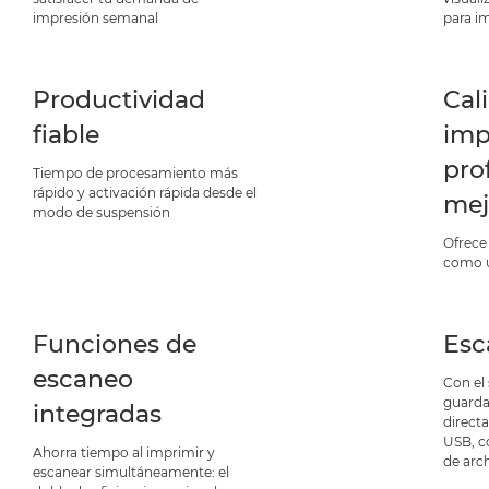
impresión semanal
para i
Productividad
Cal
fiable
imp
pro
Tiempo de procesamiento más
rápido y activación rápida desde el
mej
modo de suspensión
Ofrece 
como u
Funciones de
Esc
escaneo
Con el
guarda
integradas
direct
USB, c
Ahorra tiempo al imprimir y
de arc
escanear simultáneamente: el