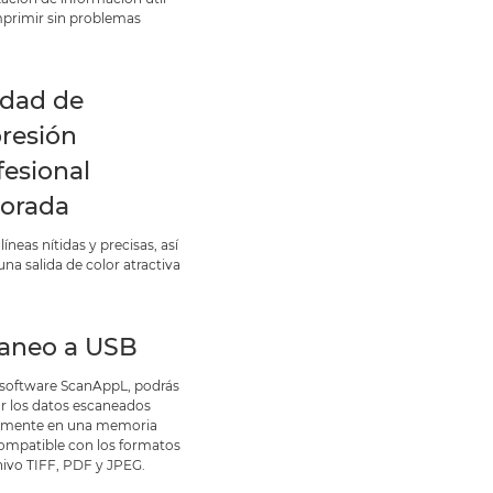
mprimir sin problemas
idad de
resión
fesional
orada
líneas nítidas y precisas, así
na salida de color atractiva
aneo a USB
 software ScanAppL, podrás
r los datos escaneados
amente en una memoria
ompatible con los formatos
hivo TIFF, PDF y JPEG.