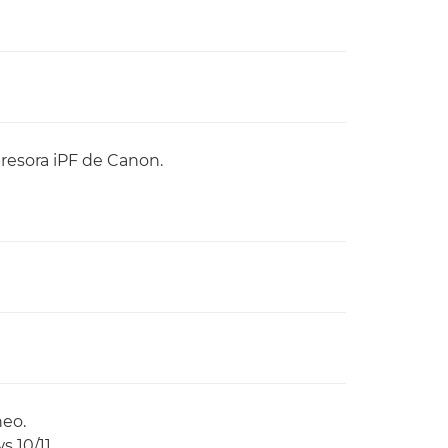
resora iPF de Canon.
neo.
 10/11.