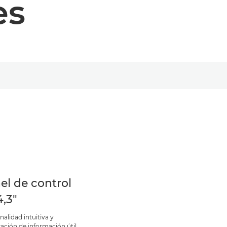
es
el de control
4,3"
alidad intuitiva y
zación de información útil