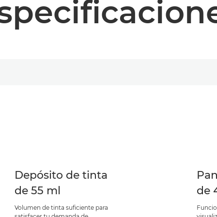
specificacion
Depósito de tinta
Pan
de 55 ml
de 
Volumen de tinta suficiente para
Funcion
satisfacer tu demanda de
visuali