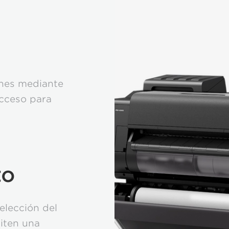
ones mediante
acceso para
to
elección del
iten una