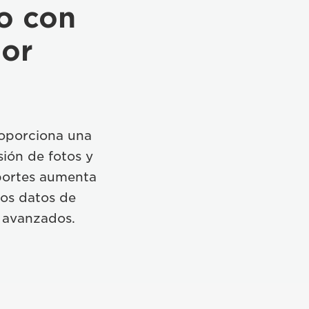
o con
lor
roporciona una
sión de fotos y
oportes aumenta
los datos de
 avanzados.