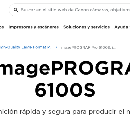
os
Impresoras y escáneres
Soluciones y servicios
Ayuda y
High-Quality Large Format Printers for CAD/GIS and Stunning Graphics
imagePROGRAF Pro 6100S: impresión de gran formato de precisión
imagePROGR
6100S
nición rápida y segura para producir el