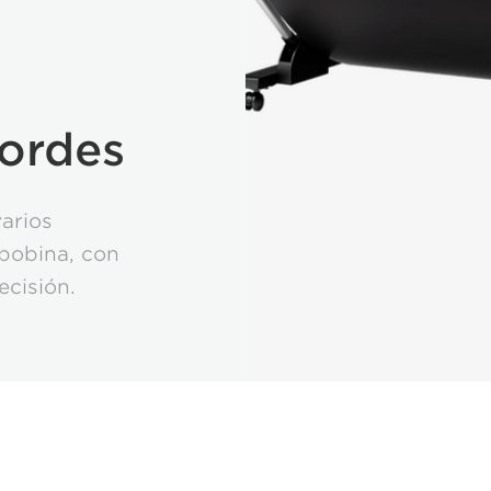
bordes
arios
bobina, con
cisión.