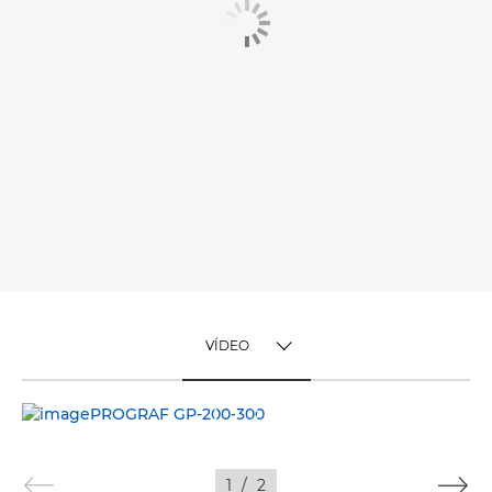
VÍDEO
TOGGLE MENU
VÍDEO
IMÁGENES
1
/
2