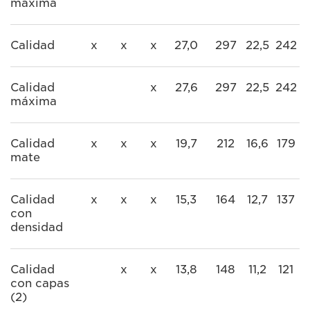
máxima
Calidad
x
x
x
27,0
297
22,5
242
Calidad
x
27,6
297
22,5
242
máxima
Calidad
x
x
x
19,7
212
16,6
179
mate
Calidad
x
x
x
15,3
164
12,7
137
con
densidad
Calidad
x
x
13,8
148
11,2
121
con capas
(2)