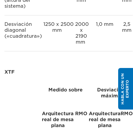
(altura del
mm
mm
sistema)
Desviación
1250 x 2500
2000
1,0 mm
2,5
diagonal
mm
x
mm
(«cuadratura»)
2190
mm
XTF
H
A
B
L
A
C
O
U
N
E
X
P
E
R
T
N
O
Medido sobre
Desviación
máxima
Arquitectura
RMO
Arquitectura
RMO
real de mesa
real de mesa
plana
plana