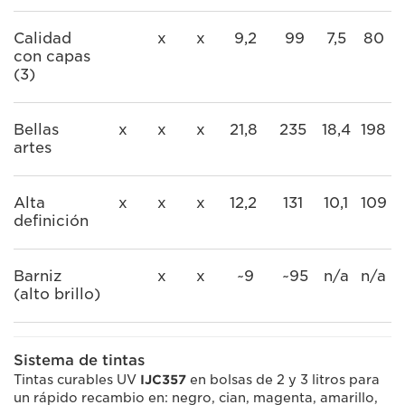
Calidad
x
x
9,2
99
7,5
80
con capas
(3)
Bellas
x
x
x
21,8
235
18,4
198
artes
Alta
x
x
x
12,2
131
10,1
109
definición
Barniz
x
x
~9
~95
n/a
n/a
(alto brillo)
Sistema de tintas
Tintas curables UV
IJC357
en bolsas de 2 y 3 litros para
un rápido recambio en: negro, cian, magenta, amarillo,