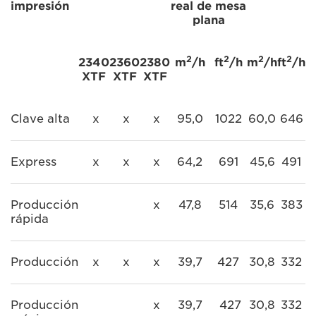
impresión
real de mesa
plana
2
2
2
2
2340
2360
2380
m
/h
ft
/h
m
/h
ft
/h
XTF
XTF
XTF
Clave alta
x
x
x
95,0
1022
60,0
646
Express
x
x
x
64,2
691
45,6
491
Producción
x
47,8
514
35,6
383
rápida
Producción
x
x
x
39,7
427
30,8
332
Producción
x
39,7
427
30,8
332