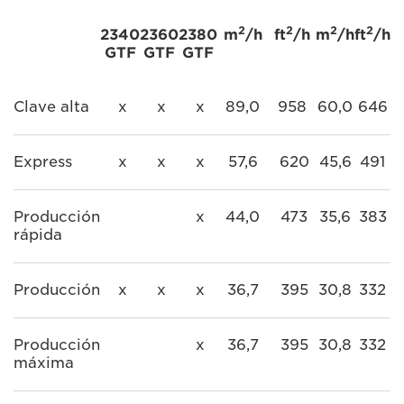
2
2
2
2
2340
2360
2380
m
/h
ft
/h
m
/h
ft
/h
GTF
GTF
GTF
Clave alta
x
x
x
89,0
958
60,0
646
Express
x
x
x
57,6
620
45,6
491
Producción
x
44,0
473
35,6
383
rápida
Producción
x
x
x
36,7
395
30,8
332
Producción
x
36,7
395
30,8
332
máxima