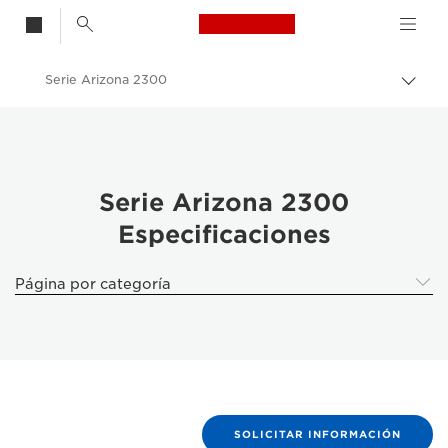
Canon Logo, back t
Serie Arizona 2300
Activ
Canon
Soluciones y servicios
Productos para empresa
Serie Arizona 2300
Especificaciones
High-Quality Large Format Printers for CAD/GIS and Stunning Graphics
Arizona 2300 FLXflow Series Large Format Printers
Página por categoría
SOLICITAR INFORMACIÓN