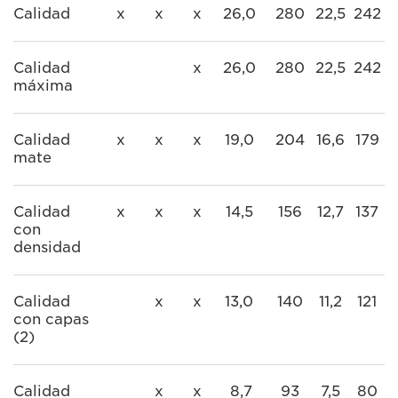
Calidad
x
x
x
26,0
280
22,5
242
Calidad
x
26,0
280
22,5
242
máxima
Calidad
x
x
x
19,0
204
16,6
179
mate
Calidad
x
x
x
14,5
156
12,7
137
con
densidad
Calidad
x
x
13,0
140
11,2
121
con capas
(2)
Calidad
x
x
8,7
93
7,5
80