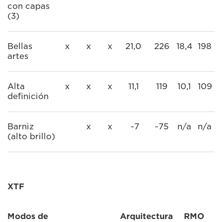
con capas
(3)
Bellas
x
x
x
21,0
226
18,4
198
artes
Alta
x
x
x
11,1
119
10,1
109
definición
Barniz
x
x
~7
~75
n/a
n/a
(alto brillo)
XTF
Modos de
Arquitectura
RMO