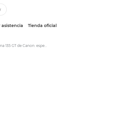
 asistencia
Tienda oficial
Arizona 135 GT de Canon: especificaciones de la impresora plana UV