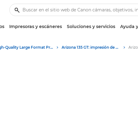
os
Impresoras y escáneres
Soluciones y servicios
Ayuda y
High-Quality Large Format Printers for CAD/GIS and Stunning Graphics
Arizona 135 GT: impresión de gráficos excelente