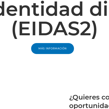
dentidad di
(EIDAS2)
MÁS INFORMACIÓN
¿Quieres co
oportunida