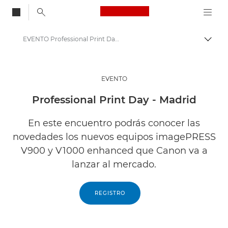
Canon Logo, back to
EVENTO Professional Print Day - Madrid
Activ
Canon
Soluciones y servicios
EVENTO
Información
Professional Print Day - Madrid
Webinars y eventos empresariales especializados
En este encuentro podrás conocer las
novedades los nuevos equipos imagePRESS
V900 y V1000 enhanced que Canon va a
lanzar al mercado.
REGISTRO