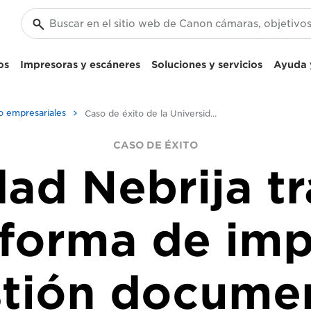
os
Impresoras y escáneres
Soluciones y servicios
Ayuda y
o empresariales
Caso de éxito de la Universidad Nebrija
CASO DE ÉXITO
dad Nebrija t
aforma de imp
tión docume