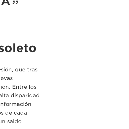
IA
soleto
sión, que tras
uevas
ión. Entre los
alta disparidad
 información
os de cada
un saldo