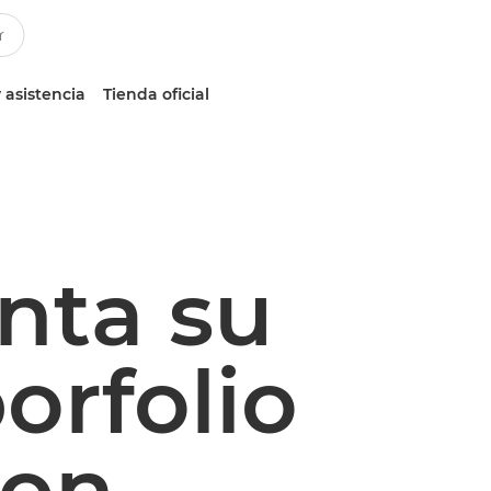
 asistencia
Tienda oficial
nta su
orfolio
non