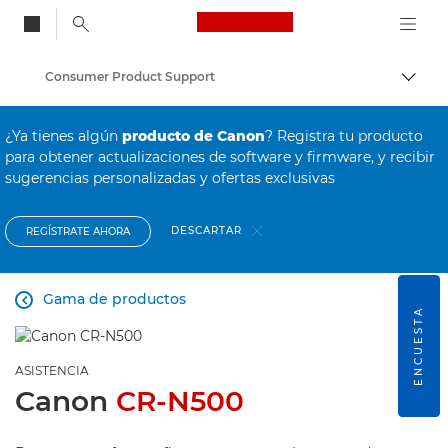
Canon Logo, back to
Consumer Product Support
Activ
Canon
¿Ya tienes algún
producto de Canon
? Registra tu producto
para obtener actualizaciones de software y firmware, y recibir
sugerencias personalizadas y ofertas exclusivas
DESCARTAR
REGÍSTRATE AHORA
Gama de productos

ENCUESTA
ASISTENCIA
Canon
CR-N500