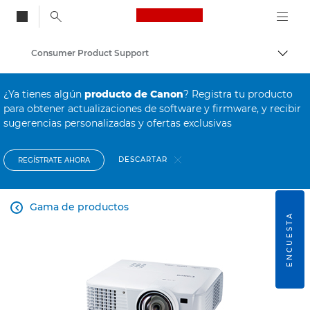
Canon Logo, back to
Consumer Product Support
Activ
Canon
¿Ya tienes algún
producto de Canon
? Registra tu producto
para obtener actualizaciones de software y firmware, y recibir
sugerencias personalizadas y ofertas exclusivas
DESCARTAR
REGÍSTRATE AHORA
Gama de productos

ENCUESTA