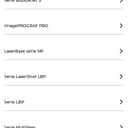
Serie BubbleJet S

imagePROGRAF PRO

LaserBase serie MF

Serie LaserShot LBP

Serie LBP

Serie MultiPass
