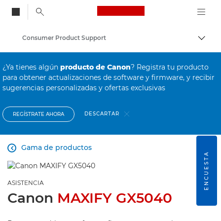
Canon Logo, back to
Consumer Product Support
Activ
Canon
¿Ya tienes algún
producto de Canon
? Registra tu producto
para obtener actualizaciones de software y firmware, y recibir
sugerencias personalizadas y ofertas exclusivas
DESCARTAR
REGÍSTRATE AHORA
Gama de productos

ENCUESTA
ASISTENCIA
Canon
MAXIFY GX5040