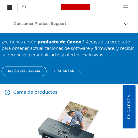
Canon Logo, back to
Consumer Product Support
Activ
Canon
¿Ya tienes algún
producto de Canon
? Registra tu producto
para obtener actualizaciones de software y firmware, y recibir
sugerencias personalizadas y ofertas exclusivas
DESCARTAR
REGÍSTRATE AHORA
Gama de productos

ENCUESTA