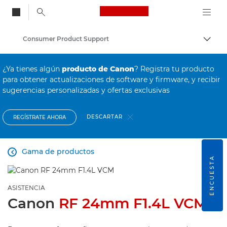
Canon Logo, back to
Consumer Product Support
Activ
Canon
¿Ya tienes algún
producto de Canon
? Registra tu producto
para obtener actualizaciones de software y firmware, y recibir
sugerencias personalizadas y ofertas exclusivas
DESCARTAR
REGÍSTRATE AHORA
Gama de productos

ENCUESTA
ASISTENCIA
Canon
RF 24mm F1.4L VCM