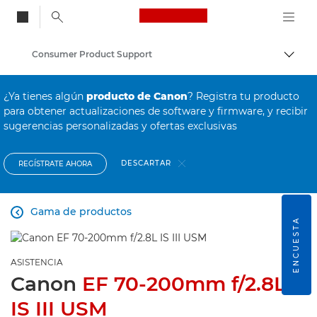
Canon Logo, back to
Consumer Product Support
Activ
Canon
¿Ya tienes algún
producto de Canon
? Registra tu producto
para obtener actualizaciones de software y firmware, y recibir
sugerencias personalizadas y ofertas exclusivas
DESCARTAR
REGÍSTRATE AHORA
Gama de productos

ENCUESTA
ASISTENCIA
Canon
EF 70-200mm f/2.8L
IS III USM