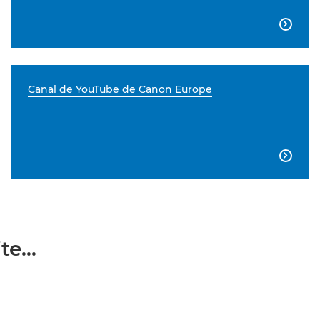

Canal de YouTube de Canon Europe

e...