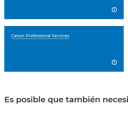

Canon Professional Services

Es posible que también necesit