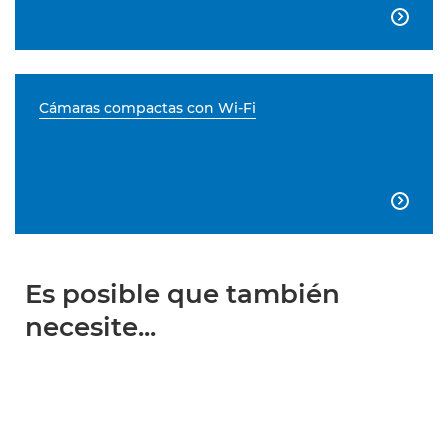

Cámaras compactas con Wi-Fi

Es posible que también
necesite...