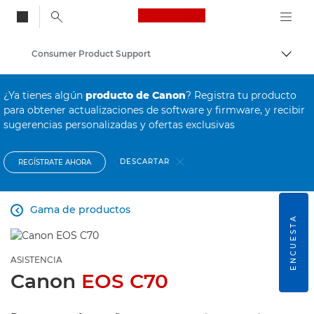
Canon Logo, back to
Consumer Product Support
Activ
Canon
¿Ya tienes algún
producto de Canon
? Registra tu producto
para obtener actualizaciones de software y firmware, y recibir
sugerencias personalizadas y ofertas exclusivas
DESCARTAR
REGÍSTRATE AHORA
Gama de productos

ENCUESTA
ASISTENCIA
Canon
EOS C70