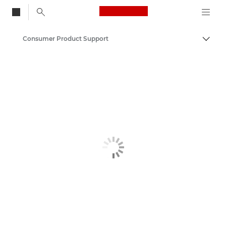
Canon Logo, back to
Consumer Product Support
Activ
Canon