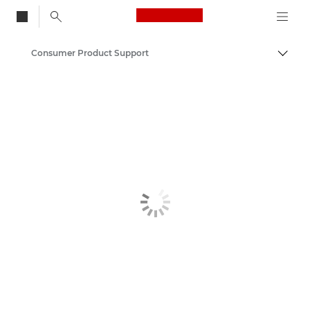
Canon Logo, back to
Consumer Product Support
Activ
Canon