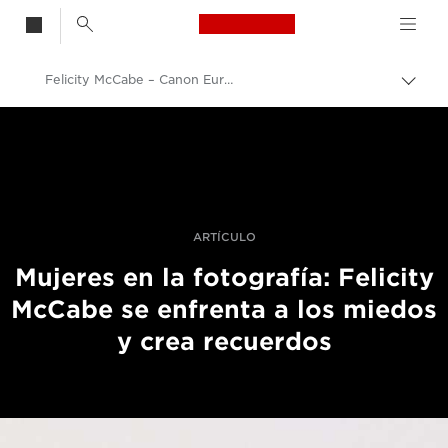
Canon Logo, back t
Felicity McCabe – Canon Europe – Getty Images – women in photography – still life
Activ
el
Canon
hilo
de
Fotografías y vídeos profesionales
Aria
Historias
ARTÍCULO
Mujeres en la fotografía: Felicity
McCabe se enfrenta a los miedos
y crea recuerdos