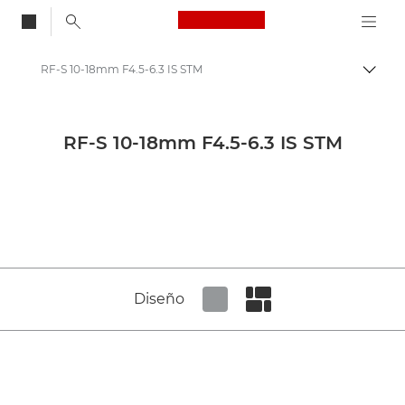
Canon Logo, back to
RF-S 10-18mm F4.5-6.3 IS STM
Activ
Canon
Centro de prensa
RF-S 10-18mm F4.5-6.3 IS STM
Imágenes de productos: Centro de prensa de Canon
Productos multimedia sobre cámaras y accesorios: Centro de prensa de Canon
Diseño
Set tiled view
Set masonry view