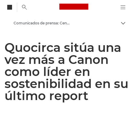
Canon Logo, back to
Comunicados de prensa: Centro de prensa de Canon
Activ
Canon
Quocirca sitúa una
Centro de prensa
vez más a Canon
como líder en
sostenibilidad en su
último report